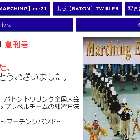
ARCHING】me21
出版【BATON】TWIRLER
写真
合わせ
21
創刊号
た。
とうございました。
・ バトントワリング全国大会
ップレベルチームの練習方法
 ～マーチングバンド～