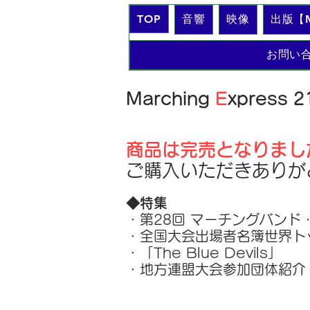
TOP
音響
映像
出版【M
お問い
Marching
E
xpress 
商品は完売となりまし
ご購入いただきありが
◆特集
・第28回 マーチングバンド
・全国大会出場者名簿世界ト
・「The Blue Devils」
・地方連盟大会参加団体紹介