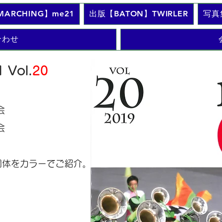
ARCHING】me21
出版【BATON】TWIRLER
写真
合わせ
 Vol.
20
会
会
団体をカラーでご紹介。