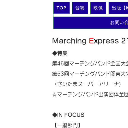
TOP
音響
映像
出版【M
お問い
Marching
E
x
press 21
◆特集
第46回マーチングバンド全国大
第53回マーチングバンド関東大
（さいたまスーパーアリーナ)
☆マーチングバンド出演団体全
◆IN FOCUS
【一般部門】