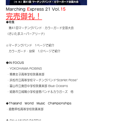
Marching
E
xpress 21 Vol.
15
完売御礼！
◆特集
第41回マーチングバンド・カラーガード全国大会
（さいたまスーパーアリーナ)
☆マーチングバンド 1ページで紹介
カラーガード・幼保 1/2ページで紹介
◆IN FOCUS
・YOKOHAMA ROBINS
・精華女子高等学校吹奏楽部
・浜松市立高等学校マーチングバンド”Scarlet Rose"
・富山市立奥田中学校吹奏楽部 Blue Oceans
・姫路市立城陽小学校金管バンド＆カラガーズ 他
◆
Thailand World Music Championships
・倉敷翆松高等学校吹奏楽部
◆ Sirius MUSIC PARTY!