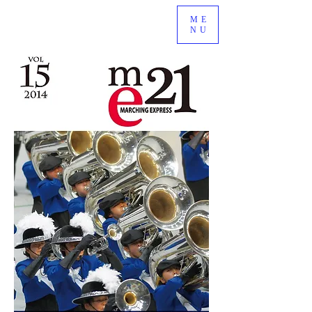
ME
NU