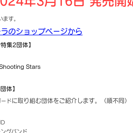
024
年3月16日 発
売開
ざいます。
チラのショップページから
P特集2団体】
ooting Stars
4団体】
に取り組む団体をご紹介します。（
​順不同）
ガード
ND
チングバンド