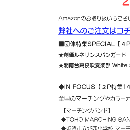
2
​Amazonのお取り扱いもご
弊社へのご注文はコ
​■団体特集SPECIAL【４
★創価ルネサンスバンガード
★湘南台高校吹奏楽部 White Sh
◆IN FOCUS【２P特集1
全
国のマーチング
やカラー
【マーチングバンド】
◆TOHO MARCHING BA
◆姫路市立城西小学校 マー