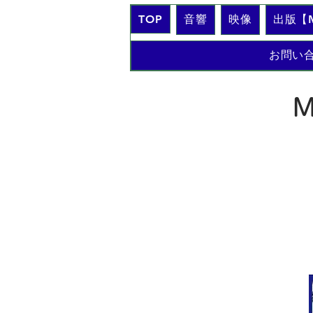
TOP
音響
映像
出版【M
お問い
M