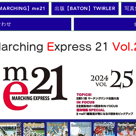
ARCHING】me21
出版【BATON】TWIRLER
写真
合わせ
arching
E
xpress 21
Vol.