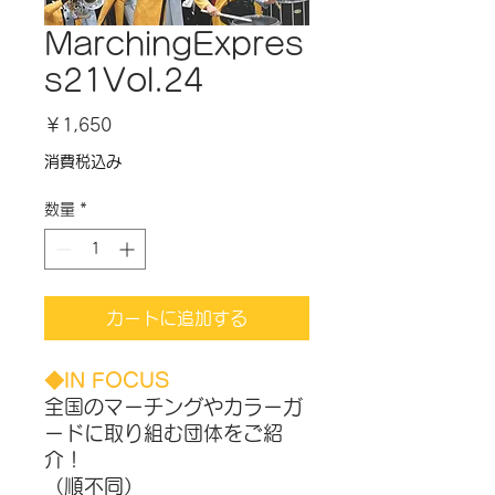
MarchingExpres
s21Vol.24
価
￥1,650
格
消費税込み
数量
*
カートに追加する
◆IN FOCUS
全国のマーチングやカラーガ
ードに取り組む団体をご紹
介！
（​順不同）