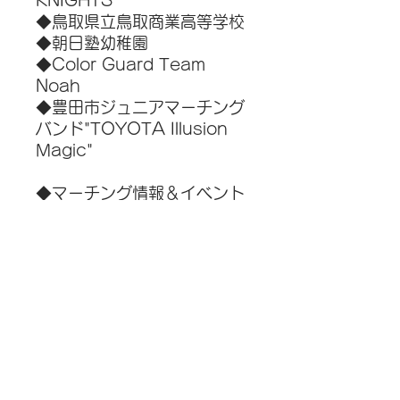
KNIGHTS
◆鳥取県立鳥取商業高等学校
◆朝日塾幼稚園
◆Color Guard Team
Noah
◆豊田市ジュニアマーチング
バンド"TOYOTA Illusion
Magic"
◆マーチング情報＆イベント
等ご紹介
◇50thDCI情報（2022年
大会の様子）
◇2022マーチング・イ
ン・オカヤマ
◇Virtual Drum Battle
JAPAN 2022
◇第33回高崎マーチングフ
ェスティバル