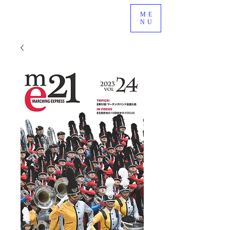
ME
NU